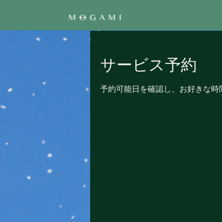
サービス予約
予約可能日を確認し、お好きな時